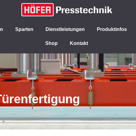
en
Sparten
Dienstleistungen
Produktinfos
Shop
Kontakt
Türenfertigung