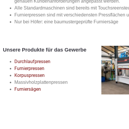
genauen Kundenanforderungen angepasst werden.
Alle Standardmaschinen sind bereits mit Touchsreensteu
Furnierpressen sind mit verschiedensten Pressflächen un
Nur bei Höfer: eine baumustergeprüfte Furniersäge
Unsere Produkte für das Gewerbe
Durchlaufpressen
Furnierpressen
Korpuspressen
Massivholzplattenpressen
Furniersägen