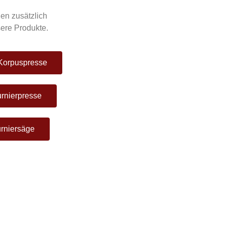
en zusätzlich
ere Produkte.
 Korpuspresse
urnierpresse
rniersäge