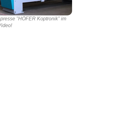
spresse "HÖFER Koptronik" im
Video!