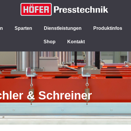
en
Sparten
Dienstleistungen
Produktinfos
Shop
Kontakt
chler & Schreiner