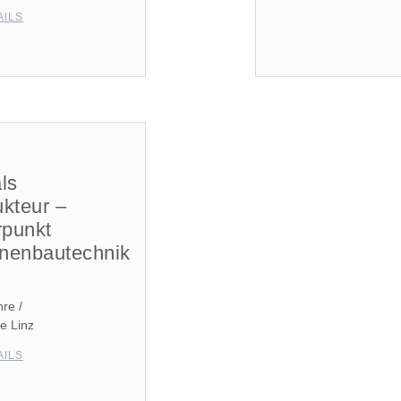
AILS
ls
ukteur –
punkt
nenbautechnik
)
re /
e Linz
AILS