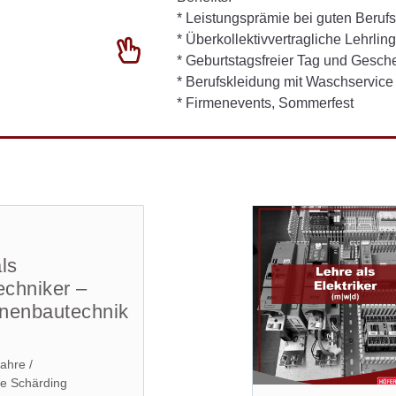
* Leistungsprämie bei guten Beruf
* Überkollektivvertragliche Lehrli
* Geburtstagsfreier Tag und Gesch
* Berufskleidung mit Waschservice
* Firmenevents, Sommerfest
ls
echniker –
nenbautechnik
)
ahre /
le Schärding