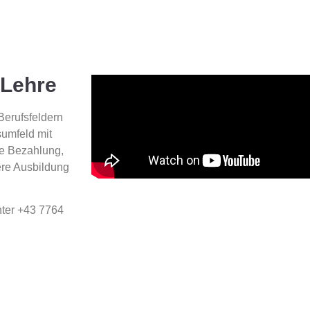
 Lehre
Berufsfeldern
sumfeld mit
ve Bezahlung,
ere Ausbildung
nter +43 7764